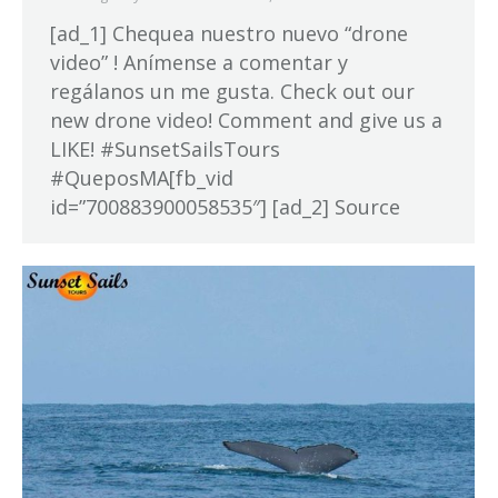
[ad_1] Chequea nuestro nuevo “drone
video” ! Anímense a comentar y
regálanos un me gusta. Check out our
new drone video! Comment and give us a
LIKE! #SunsetSailsTours
#QueposMA[fb_vid
id=”700883900058535″] [ad_2] Source