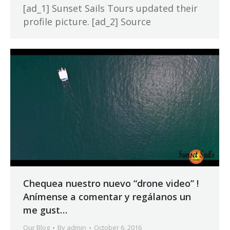
[ad_1] Sunset Sails Tours updated their
profile picture. [ad_2] Source
Chequea nuestro nuevo “drone video” !
Anímense a comentar y regálanos un
me gust…
Our Blog
By
admin
October 6, 2016