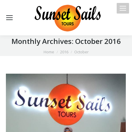
Monthly Archives:
October 2016
You are here:
Home
2016
October