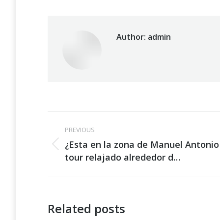
Author:
admin
Post
PREVIOUS
navigation
¿Esta en la zona de Manuel Antonio
Previous
tour relajado alrededor d…
post:
Related posts