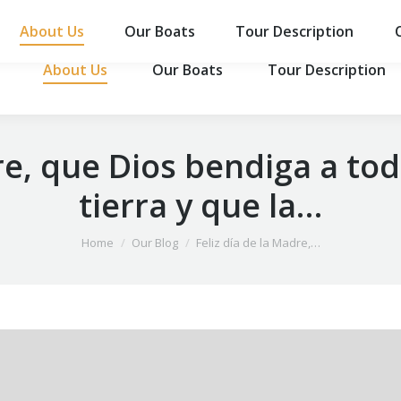
About Us
Our Boats
Tour Description
About Us
Our Boats
Tour Description
re, que Dios bendiga a to
tierra y que la…
You are here:
Home
Our Blog
Feliz día de la Madre,…