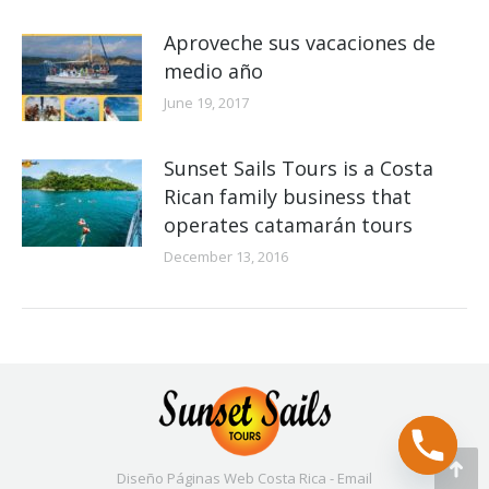
Aproveche sus vacaciones de
medio año
June 19, 2017
Sunset Sails Tours is a Costa
Rican family business that
operates catamarán tours
December 13, 2016
Diseño Páginas Web
Costa Rica -
Email
Go