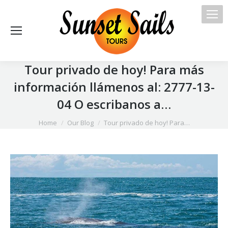
Tour privado de hoy! Para más
información llámenos al: 2777-13-
04 O escribanos a…
You are here:
Home
Our Blog
Tour privado de hoy! Para…